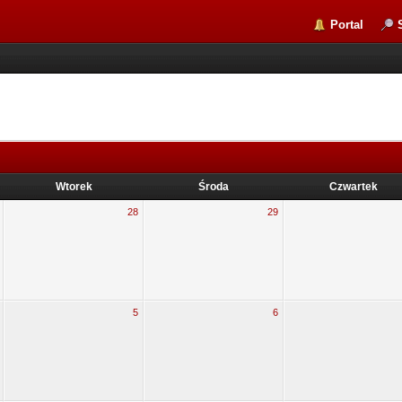
Portal
Wtorek
Środa
Czwartek
28
29
5
6