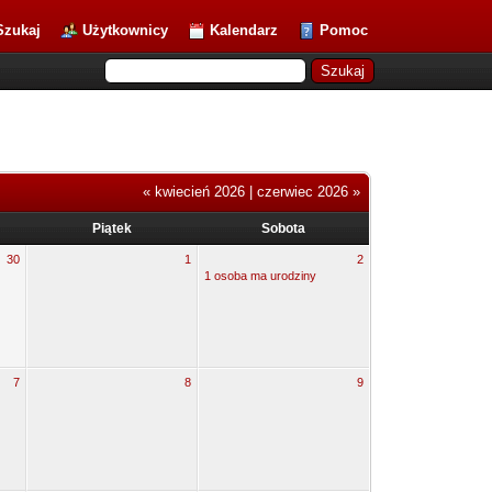
Szukaj
Użytkownicy
Kalendarz
Pomoc
« kwiecień 2026
|
czerwiec 2026 »
Piątek
Sobota
30
1
2
1 osoba ma urodziny
7
8
9