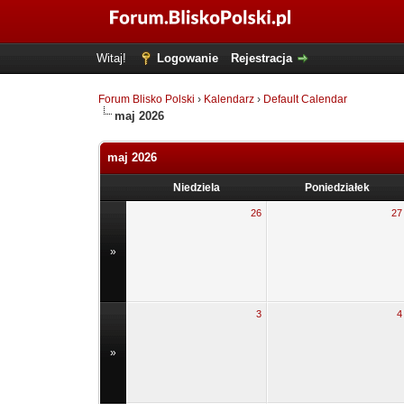
Witaj!
Logowanie
Rejestracja
Forum Blisko Polski
›
Kalendarz
›
Default Calendar
maj 2026
maj 2026
Niedziela
Poniedziałek
26
27
»
3
4
»