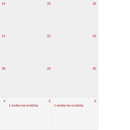
14
15
16
21
22
23
28
29
30
4
5
6
1 osoba ma urodziny
1 osoba ma urodziny