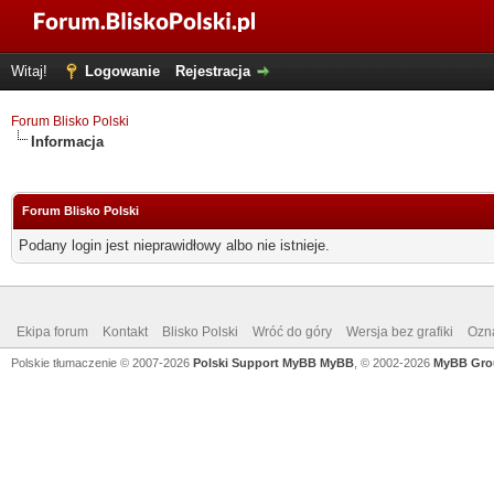
Witaj!
Logowanie
Rejestracja
Forum Blisko Polski
Informacja
Forum Blisko Polski
Podany login jest nieprawidłowy albo nie istnieje.
Ekipa forum
Kontakt
Blisko Polski
Wróć do góry
Wersja bez grafiki
Ozna
Polskie tłumaczenie © 2007-2026
Polski Support MyBB
MyBB
, © 2002-2026
MyBB Gro