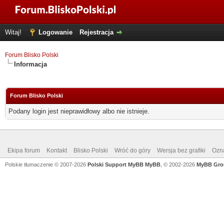
Witaj!
Logowanie
Rejestracja
Forum Blisko Polski
Informacja
Forum Blisko Polski
Podany login jest nieprawidłowy albo nie istnieje.
Ekipa forum
Kontakt
Blisko Polski
Wróć do góry
Wersja bez grafiki
Ozna
Polskie tłumaczenie © 2007-2026
Polski Support MyBB
MyBB
, © 2002-2026
MyBB Gro