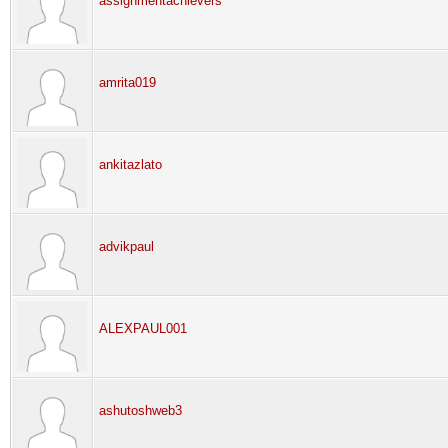
assignmentachievers
amrita019
ankitazlato
advikpaul
ALEXPAUL001
ashutoshweb3