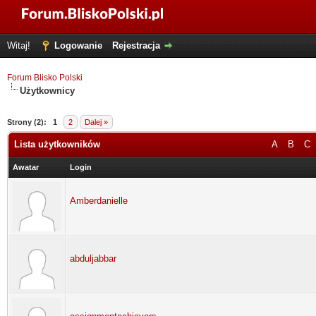
Witaj!
Logowanie
Rejestracja
Forum Blisko Polski
Użytkownicy
Strony (2):
1
2
Dalej »
Lista użytkowników
A
B
C
Awatar
Login
Amberdanielle
abduljabbar