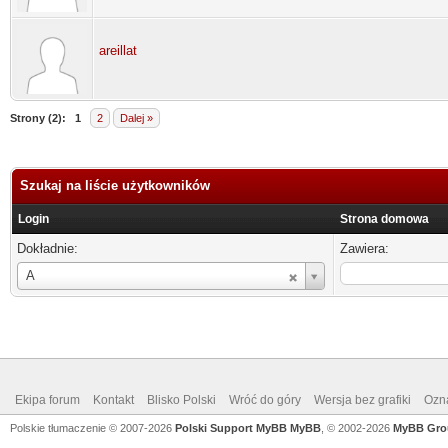
areillat
Strony (2):
1
2
Dalej »
Szukaj na liście użytkowników
Login
Strona domowa
Dokładnie:
Zawiera:
Login
A
Ekipa forum
Kontakt
Blisko Polski
Wróć do góry
Wersja bez grafiki
Ozna
Polskie tłumaczenie © 2007-2026
Polski Support MyBB
MyBB
, © 2002-2026
MyBB Gro