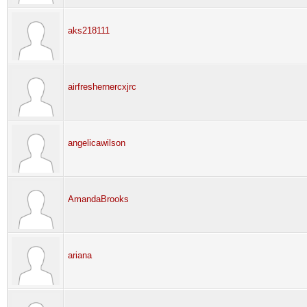
aks218111
airfreshernercxjrc
angelicawilson
AmandaBrooks
ariana