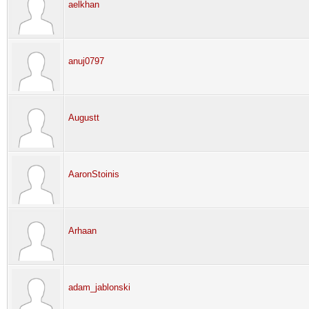
aelkhan
anuj0797
Augustt
AaronStoinis
Arhaan
adam_jablonski