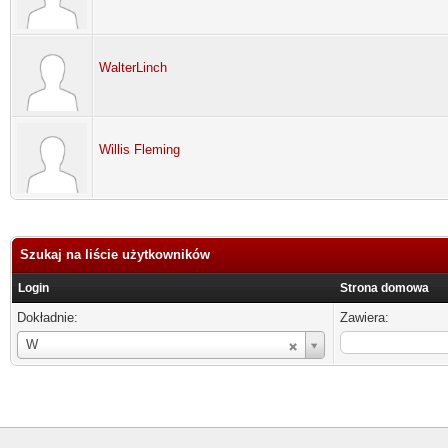
WalterLinch
Willis Fleming
Szukaj na liście użytkowników
Login
Strona domowa
Dokładnie:
Zawiera:
Login
W