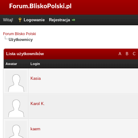
Witaj!
Logowanie
Rejestracja
Forum Blisko Polski
Użytkownicy
Lista użytkowników
A
B
C
Awatar
Login
Kasia
Karol K.
kaem