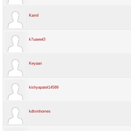
Kamil
k7uawwl3
Keyaan
kishyapatel14589
kdtvinhomes