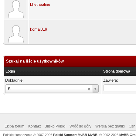
khethealine
komal019
Szukaj na liście użytkowników
Login
Strona domowa
Dokładnie:
Zawiera:
Login
K
Ekipa forum
Kontakt
Blisko Polski
Wróć do góry
Wersja bez grafiki
Ozna
Polskie tłumaczenie © 2007-2026
Polski Support MyBB
MyBB
, © 2002-2026
MyBB Gro