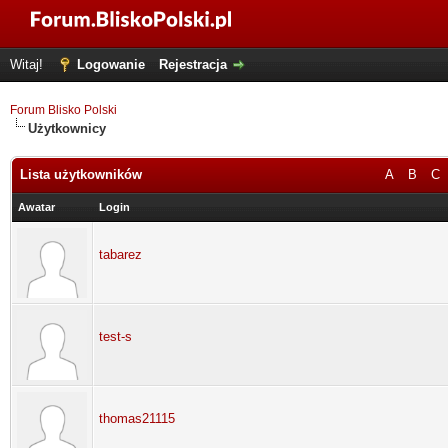
Witaj!
Logowanie
Rejestracja
Forum Blisko Polski
Użytkownicy
Lista użytkowników
A
B
C
Awatar
Login
tabarez
test-s
thomas21115