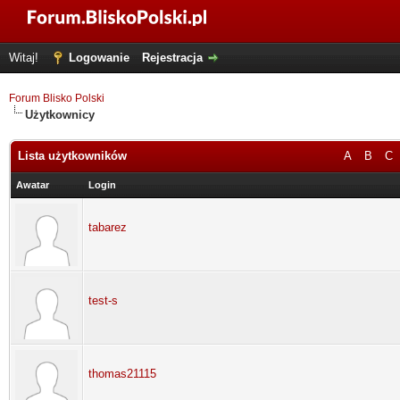
Witaj!
Logowanie
Rejestracja
Forum Blisko Polski
Użytkownicy
Lista użytkowników
A
B
C
Awatar
Login
tabarez
test-s
thomas21115