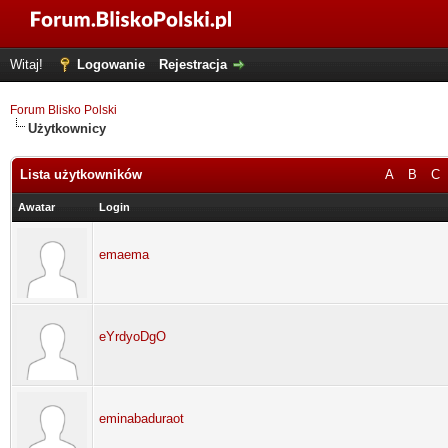
Witaj!
Logowanie
Rejestracja
Forum Blisko Polski
Użytkownicy
Lista użytkowników
A
B
C
Awatar
Login
emaema
eYrdyoDgO
eminabaduraot