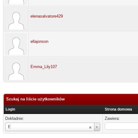
elenasalvatore429
ellajonson
Emma_Lily107
Szukaj na liście użytkowników
Login
Strona domowa
Dokładnie:
Zawiera:
Login
E