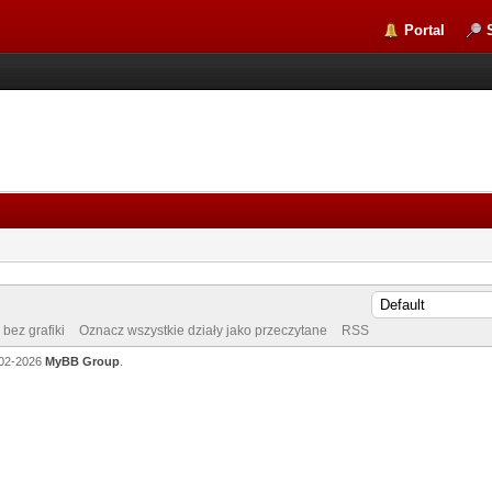
Portal
bez grafiki
Oznacz wszystkie działy jako przeczytane
RSS
002-2026
MyBB Group
.