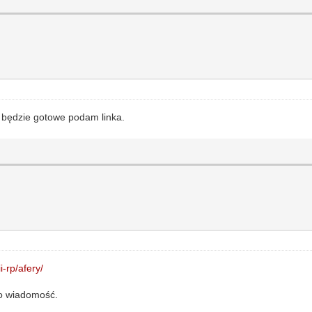
k będzie gotowe podam linka.
ii-rp/afery/
 o wiadomość.