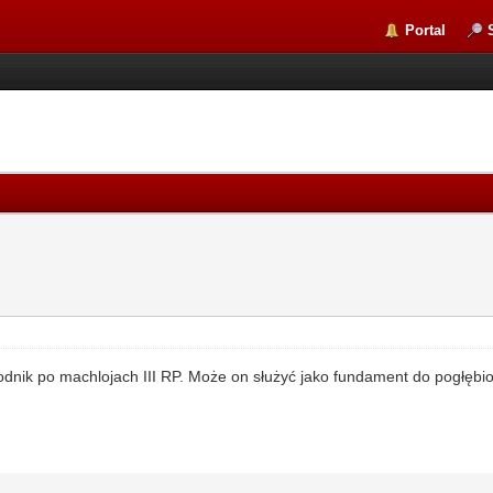
Portal
wodnik po machlojach III RP. Może on służyć jako fundament do pogłęb