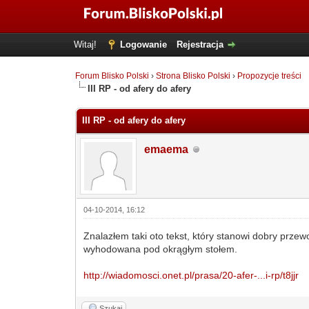
Witaj!
Logowanie
Rejestracja
Forum Blisko Polski
›
Strona Blisko Polski
›
Propozycje treści
III RP - od afery do afery
III RP - od afery do afery
emaema
04-10-2014, 16:12
Znalazłem taki oto tekst, który stanowi dobry prze
wyhodowana pod okrągłym stołem.
http://wiadomosci.onet.pl/prasa/20-afer-...i-rp/t8jjr
Szukaj