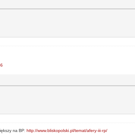
56
jwiększy na BP:
http://www.bliskopolski.pl/temat/afery-iii-rp/