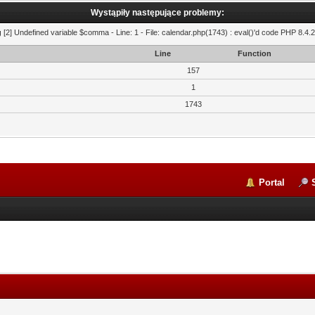
Wystąpiły następujące problemy:
g
[2] Undefined variable $comma - Line: 1 - File: calendar.php(1743) : eval()'d code PHP 8.4.2
Line
Function
157
1
1743
Portal