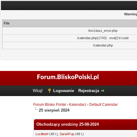
Warnin
File
/inc/class_error.php
/calendar.php(1743) : eval()'d code
/calendar.php
Witaj!
Logowanie
Rejestracja
Forum Blisko Polski
›
Kalendarz
›
Default Calendar
25 sierpień 2024
Obchodzący urodziny 25-08-2024
Lucilletef
(48 l.),
SarahFup
(48 l.)