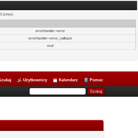
3 (Linux)
errorHandler->error
errorHandler->error_callback
eval
Szukaj
Użytkownicy
Kalendarz
Pomoc