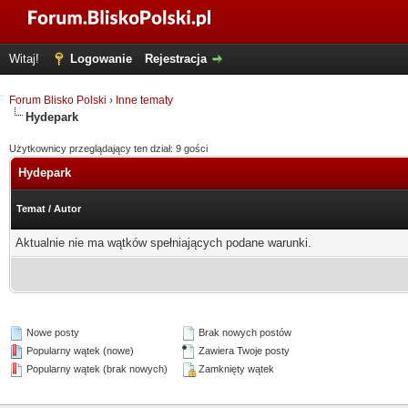
Witaj!
Logowanie
Rejestracja
Forum Blisko Polski
›
Inne tematy
Hydepark
Użytkownicy przeglądający ten dział: 9 gości
Hydepark
Temat
/
Autor
Aktualnie nie ma wątków spełniających podane warunki.
Nowe posty
Brak nowych postów
Popularny wątek (nowe)
Zawiera Twoje posty
Popularny wątek (brak nowych)
Zamknięty wątek