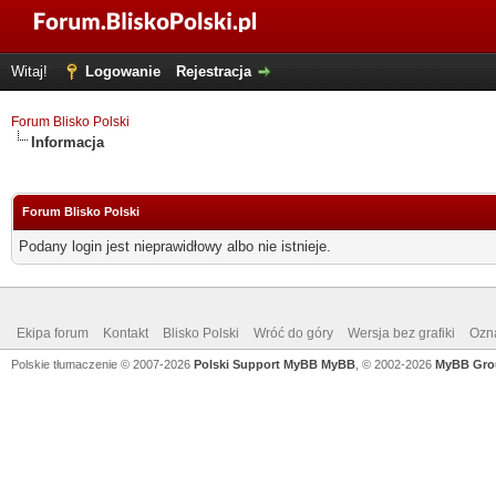
Witaj!
Logowanie
Rejestracja
Forum Blisko Polski
Informacja
Forum Blisko Polski
Podany login jest nieprawidłowy albo nie istnieje.
Ekipa forum
Kontakt
Blisko Polski
Wróć do góry
Wersja bez grafiki
Ozna
Polskie tłumaczenie © 2007-2026
Polski Support MyBB
MyBB
, © 2002-2026
MyBB Gro