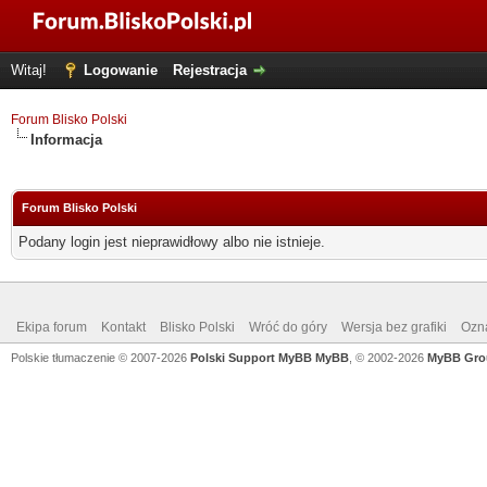
Witaj!
Logowanie
Rejestracja
Forum Blisko Polski
Informacja
Forum Blisko Polski
Podany login jest nieprawidłowy albo nie istnieje.
Ekipa forum
Kontakt
Blisko Polski
Wróć do góry
Wersja bez grafiki
Ozna
Polskie tłumaczenie © 2007-2026
Polski Support MyBB
MyBB
, © 2002-2026
MyBB Gro