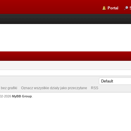
Portal
bez grafiki
Oznacz wszystkie działy jako przeczytane
RSS
002-2026
MyBB Group
.