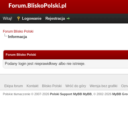
Witaj!
Logowanie
Rejestracja
Forum Blisko Polski
Informacja
Forum Blisko Polski
Podany login jest nieprawidłowy albo nie istnieje.
Ekipa forum
Kontakt
Blisko Polski
Wróć do góry
Wersja bez grafiki
Ozna
Polskie tłumaczenie © 2007-2026
Polski Support MyBB
MyBB
, © 2002-2026
MyBB Gro