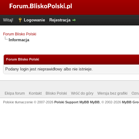
Witaj!
Logowanie
Rejestracja
Forum Blisko Polski
Informacja
Forum Blisko Polski
Podany login jest nieprawidłowy albo nie istnieje.
Ekipa forum
Kontakt
Blisko Polski
Wróć do góry
Wersja bez grafiki
Ozna
Polskie tłumaczenie © 2007-2026
Polski Support MyBB
MyBB
, © 2002-2026
MyBB Gro