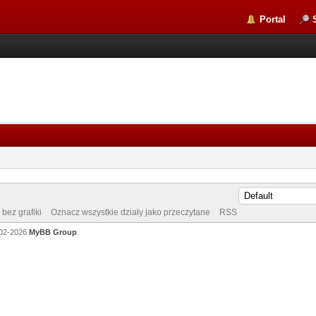
Portal
bez grafiki
Oznacz wszystkie działy jako przeczytane
RSS
002-2026
MyBB Group
.