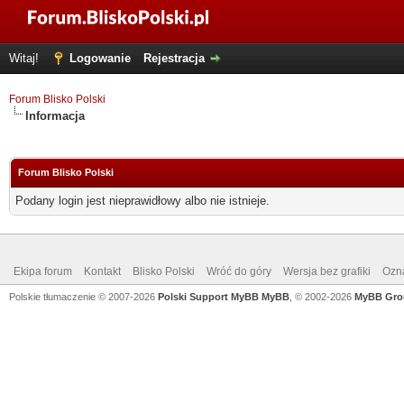
Witaj!
Logowanie
Rejestracja
Forum Blisko Polski
Informacja
Forum Blisko Polski
Podany login jest nieprawidłowy albo nie istnieje.
Ekipa forum
Kontakt
Blisko Polski
Wróć do góry
Wersja bez grafiki
Ozna
Polskie tłumaczenie © 2007-2026
Polski Support MyBB
MyBB
, © 2002-2026
MyBB Gro