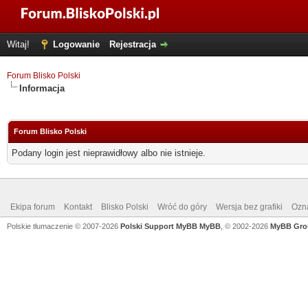
Witaj!
Logowanie
Rejestracja
Forum Blisko Polski
Informacja
Forum Blisko Polski
Podany login jest nieprawidłowy albo nie istnieje.
Ekipa forum
Kontakt
Blisko Polski
Wróć do góry
Wersja bez grafiki
Ozna
Polskie tłumaczenie © 2007-2026
Polski Support MyBB
MyBB
, © 2002-2026
MyBB Gro