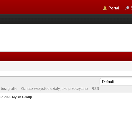
Portal
bez grafiki
Oznacz wszystkie działy jako przeczytane
RSS
002-2026
MyBB Group
.