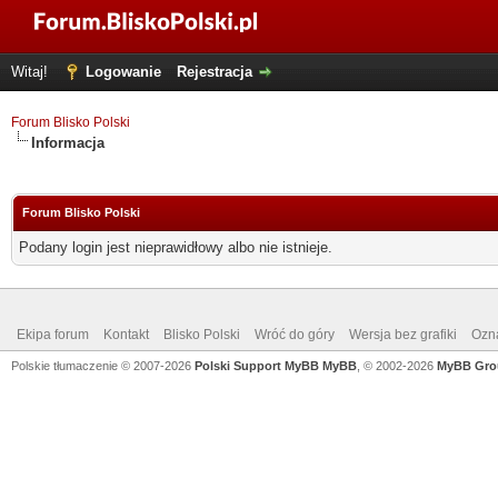
Witaj!
Logowanie
Rejestracja
Forum Blisko Polski
Informacja
Forum Blisko Polski
Podany login jest nieprawidłowy albo nie istnieje.
Ekipa forum
Kontakt
Blisko Polski
Wróć do góry
Wersja bez grafiki
Ozna
Polskie tłumaczenie © 2007-2026
Polski Support MyBB
MyBB
, © 2002-2026
MyBB Gro