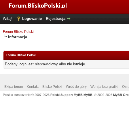
Witaj!
Logowanie
Rejestracja
Forum Blisko Polski
Informacja
Forum Blisko Polski
Podany login jest nieprawidłowy albo nie istnieje.
Ekipa forum
Kontakt
Blisko Polski
Wróć do góry
Wersja bez grafiki
Ozna
Polskie tłumaczenie © 2007-2026
Polski Support MyBB
MyBB
, © 2002-2026
MyBB Gro