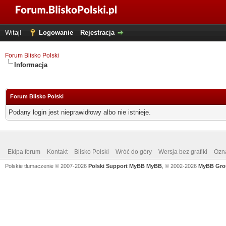
Witaj!
Logowanie
Rejestracja
Forum Blisko Polski
Informacja
Forum Blisko Polski
Podany login jest nieprawidłowy albo nie istnieje.
Ekipa forum
Kontakt
Blisko Polski
Wróć do góry
Wersja bez grafiki
Ozna
Polskie tłumaczenie © 2007-2026
Polski Support MyBB
MyBB
, © 2002-2026
MyBB Gro