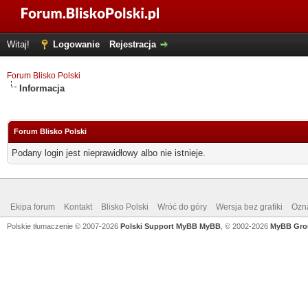
Witaj!
Logowanie
Rejestracja
Forum Blisko Polski
Informacja
Forum Blisko Polski
Podany login jest nieprawidłowy albo nie istnieje.
Ekipa forum
Kontakt
Blisko Polski
Wróć do góry
Wersja bez grafiki
Ozna
Polskie tłumaczenie © 2007-2026
Polski Support MyBB
MyBB
, © 2002-2026
MyBB Gro