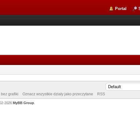
Portal
bez grafiki
Oznacz wszystkie działy jako przeczytane
RSS
002-2026
MyBB Group
.