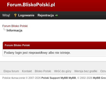
Witaj!
Logowanie
Rejestracja
Forum Blisko Polski
Informacja
Forum Blisko Polski
Podany login jest nieprawidłowy albo nie istnieje.
Ekipa forum
Kontakt
Blisko Polski
Wróć do góry
Wersja bez grafiki
Ozna
Polskie tłumaczenie © 2007-2026
Polski Support MyBB
MyBB
, © 2002-2026
MyBB Gro