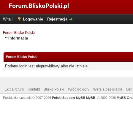
Witaj!
Logowanie
Rejestracja
Forum Blisko Polski
Informacja
Forum Blisko Polski
Podany login jest nieprawidłowy albo nie istnieje.
Ekipa forum
Kontakt
Blisko Polski
Wróć do góry
Wersja bez grafiki
Ozna
Polskie tłumaczenie © 2007-2026
Polski Support MyBB
MyBB
, © 2002-2026
MyBB Gro