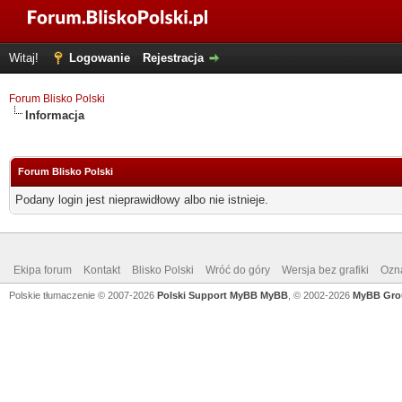
Witaj!
Logowanie
Rejestracja
Forum Blisko Polski
Informacja
Forum Blisko Polski
Podany login jest nieprawidłowy albo nie istnieje.
Ekipa forum
Kontakt
Blisko Polski
Wróć do góry
Wersja bez grafiki
Ozna
Polskie tłumaczenie © 2007-2026
Polski Support MyBB
MyBB
, © 2002-2026
MyBB Gro