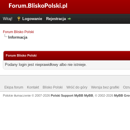
Witaj!
Logowanie
Rejestracja
Forum Blisko Polski
Informacja
Forum Blisko Polski
Podany login jest nieprawidłowy albo nie istnieje.
Ekipa forum
Kontakt
Blisko Polski
Wróć do góry
Wersja bez grafiki
Ozna
Polskie tłumaczenie © 2007-2026
Polski Support MyBB
MyBB
, © 2002-2026
MyBB Gro