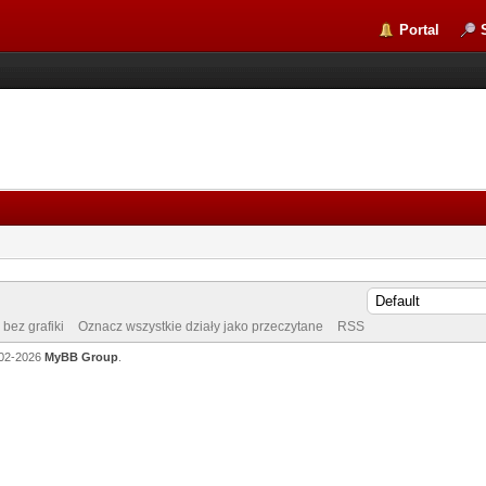
Portal
bez grafiki
Oznacz wszystkie działy jako przeczytane
RSS
002-2026
MyBB Group
.