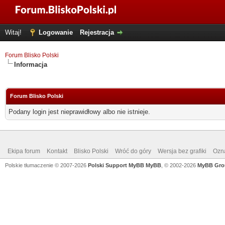
Witaj!
Logowanie
Rejestracja
Forum Blisko Polski
Informacja
Forum Blisko Polski
Podany login jest nieprawidłowy albo nie istnieje.
Ekipa forum
Kontakt
Blisko Polski
Wróć do góry
Wersja bez grafiki
Ozna
Polskie tłumaczenie © 2007-2026
Polski Support MyBB
MyBB
, © 2002-2026
MyBB Gro