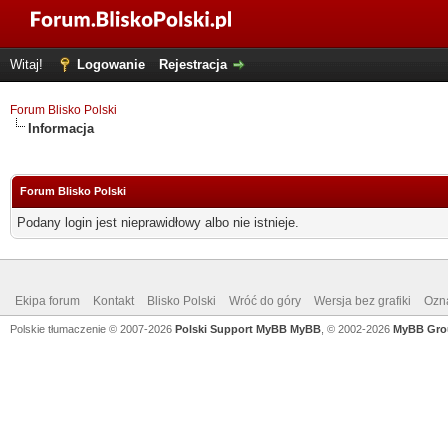
Witaj!
Logowanie
Rejestracja
Forum Blisko Polski
Informacja
Forum Blisko Polski
Podany login jest nieprawidłowy albo nie istnieje.
Ekipa forum
Kontakt
Blisko Polski
Wróć do góry
Wersja bez grafiki
Ozna
Polskie tłumaczenie © 2007-2026
Polski Support MyBB
MyBB
, © 2002-2026
MyBB Gro