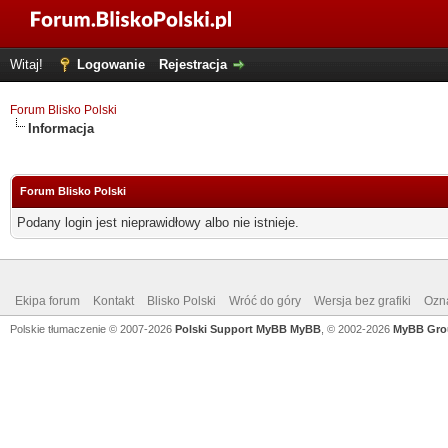
Witaj!
Logowanie
Rejestracja
Forum Blisko Polski
Informacja
Forum Blisko Polski
Podany login jest nieprawidłowy albo nie istnieje.
Ekipa forum
Kontakt
Blisko Polski
Wróć do góry
Wersja bez grafiki
Ozna
Polskie tłumaczenie © 2007-2026
Polski Support MyBB
MyBB
, © 2002-2026
MyBB Gro