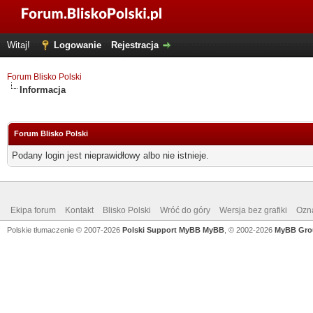
Witaj!
Logowanie
Rejestracja
Forum Blisko Polski
Informacja
Forum Blisko Polski
Podany login jest nieprawidłowy albo nie istnieje.
Ekipa forum
Kontakt
Blisko Polski
Wróć do góry
Wersja bez grafiki
Ozna
Polskie tłumaczenie © 2007-2026
Polski Support MyBB
MyBB
, © 2002-2026
MyBB Gro