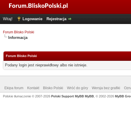
Witaj!
Logowanie
Rejestracja
Forum Blisko Polski
Informacja
Forum Blisko Polski
Podany login jest nieprawidłowy albo nie istnieje.
Ekipa forum
Kontakt
Blisko Polski
Wróć do góry
Wersja bez grafiki
Ozna
Polskie tłumaczenie © 2007-2026
Polski Support MyBB
MyBB
, © 2002-2026
MyBB Gro