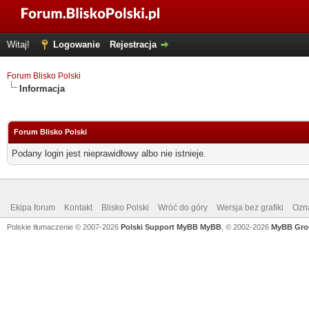
Witaj!
Logowanie
Rejestracja
Forum Blisko Polski
Informacja
Forum Blisko Polski
Podany login jest nieprawidłowy albo nie istnieje.
Ekipa forum
Kontakt
Blisko Polski
Wróć do góry
Wersja bez grafiki
Ozna
Polskie tłumaczenie © 2007-2026
Polski Support MyBB
MyBB
, © 2002-2026
MyBB Gro