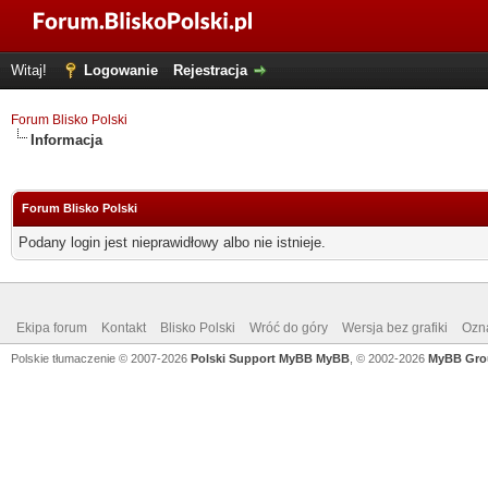
Witaj!
Logowanie
Rejestracja
Forum Blisko Polski
Informacja
Forum Blisko Polski
Podany login jest nieprawidłowy albo nie istnieje.
Ekipa forum
Kontakt
Blisko Polski
Wróć do góry
Wersja bez grafiki
Ozna
Polskie tłumaczenie © 2007-2026
Polski Support MyBB
MyBB
, © 2002-2026
MyBB Gro