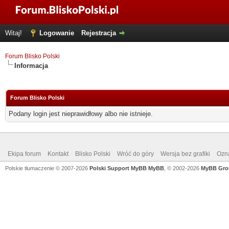
Witaj!
Logowanie
Rejestracja
Forum Blisko Polski
Informacja
Forum Blisko Polski
Podany login jest nieprawidłowy albo nie istnieje.
Ekipa forum
Kontakt
Blisko Polski
Wróć do góry
Wersja bez grafiki
Ozna
Polskie tłumaczenie © 2007-2026
Polski Support MyBB
MyBB
, © 2002-2026
MyBB Gro