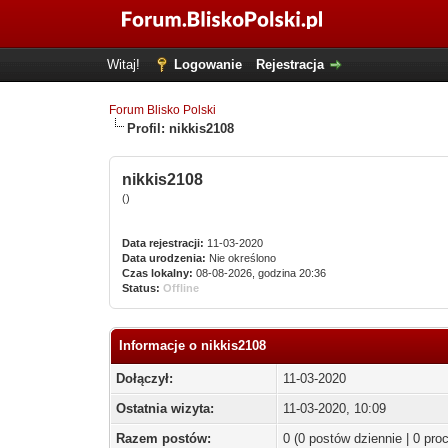
Witaj!
Logowanie
Rejestracja
Forum Blisko Polski
Profil: nikkis2108
nikkis2108
()
Data rejestracji:
11-03-2020
Data urodzenia:
Nie określono
Czas lokalny:
08-08-2026, godzina 20:36
Status:
Offline
Informacje o nikkis2108
Dołączył:
11-03-2020
Ostatnia wizyta:
11-03-2020, 10:09
Razem postów:
0 (0 postów dziennie | 0 pr