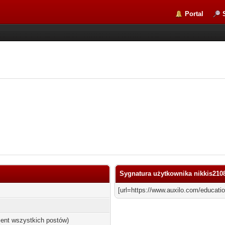
Portal
Sygnatura użytkownika nikkis210
[url=https://www.auxilo.com/educatio
ocent wszystkich postów)