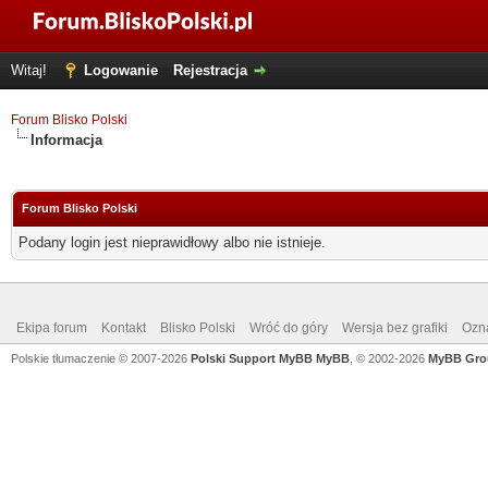
Witaj!
Logowanie
Rejestracja
Forum Blisko Polski
Informacja
Forum Blisko Polski
Podany login jest nieprawidłowy albo nie istnieje.
Ekipa forum
Kontakt
Blisko Polski
Wróć do góry
Wersja bez grafiki
Ozna
Polskie tłumaczenie © 2007-2026
Polski Support MyBB
MyBB
, © 2002-2026
MyBB Gro