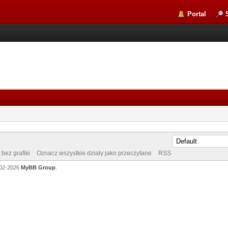
Portal
bez grafiki
Oznacz wszystkie działy jako przeczytane
RSS
002-2026
MyBB Group
.