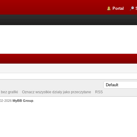
Portal
bez grafiki
Oznacz wszystkie działy jako przeczytane
RSS
002-2026
MyBB Group
.