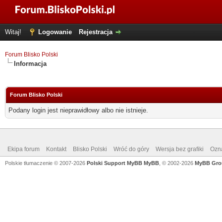
Witaj!
Logowanie
Rejestracja
Forum Blisko Polski
Informacja
Forum Blisko Polski
Podany login jest nieprawidłowy albo nie istnieje.
Ekipa forum
Kontakt
Blisko Polski
Wróć do góry
Wersja bez grafiki
Ozna
Polskie tłumaczenie © 2007-2026
Polski Support MyBB
MyBB
, © 2002-2026
MyBB Gro