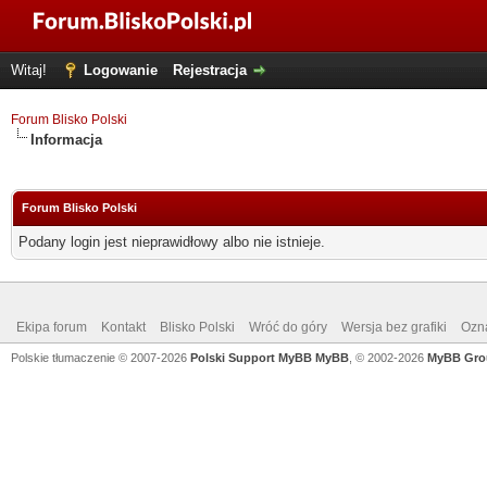
Witaj!
Logowanie
Rejestracja
Forum Blisko Polski
Informacja
Forum Blisko Polski
Podany login jest nieprawidłowy albo nie istnieje.
Ekipa forum
Kontakt
Blisko Polski
Wróć do góry
Wersja bez grafiki
Ozna
Polskie tłumaczenie © 2007-2026
Polski Support MyBB
MyBB
, © 2002-2026
MyBB Gro