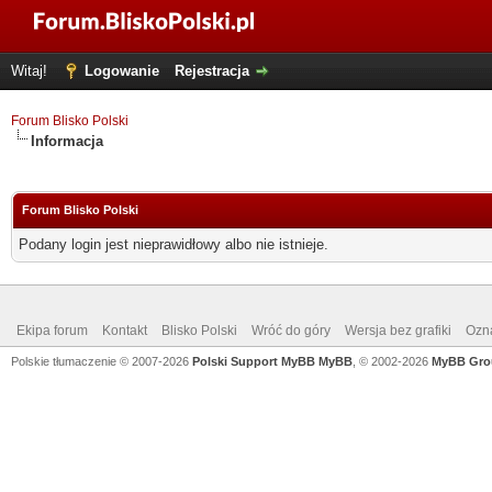
Witaj!
Logowanie
Rejestracja
Forum Blisko Polski
Informacja
Forum Blisko Polski
Podany login jest nieprawidłowy albo nie istnieje.
Ekipa forum
Kontakt
Blisko Polski
Wróć do góry
Wersja bez grafiki
Ozna
Polskie tłumaczenie © 2007-2026
Polski Support MyBB
MyBB
, © 2002-2026
MyBB Gro