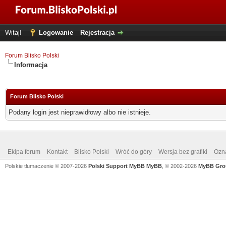
Witaj!
Logowanie
Rejestracja
Forum Blisko Polski
Informacja
Forum Blisko Polski
Podany login jest nieprawidłowy albo nie istnieje.
Ekipa forum
Kontakt
Blisko Polski
Wróć do góry
Wersja bez grafiki
Ozna
Polskie tłumaczenie © 2007-2026
Polski Support MyBB
MyBB
, © 2002-2026
MyBB Gro