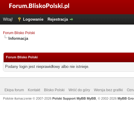
Witaj!
Logowanie
Rejestracja
Forum Blisko Polski
Informacja
Forum Blisko Polski
Podany login jest nieprawidłowy albo nie istnieje.
Ekipa forum
Kontakt
Blisko Polski
Wróć do góry
Wersja bez grafiki
Ozna
Polskie tłumaczenie © 2007-2026
Polski Support MyBB
MyBB
, © 2002-2026
MyBB Gro