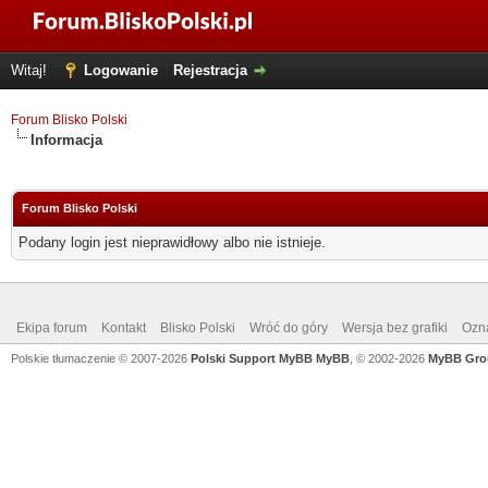
Witaj!
Logowanie
Rejestracja
Forum Blisko Polski
Informacja
Forum Blisko Polski
Podany login jest nieprawidłowy albo nie istnieje.
Ekipa forum
Kontakt
Blisko Polski
Wróć do góry
Wersja bez grafiki
Ozna
Polskie tłumaczenie © 2007-2026
Polski Support MyBB
MyBB
, © 2002-2026
MyBB Gro